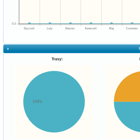
0.0
Styczeń
Luty
Marzec
Kwiecień
Maj
Czerwiec
Trasy:
100%