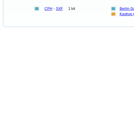
CPH
-
SXF
1 lot
Berlin-S
Kastrup