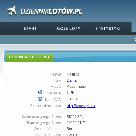
Lotnisko: Kastrup (CPH)
Nazwa:
Kastrup
Kraj:
Dania
Miasto:
Kopenhaga
CPH
Kod IATA:
EKCH
Kod ICAO:
Strona internetowa:
http://www.cph.dk
Szerokość geograficzna:
55°37'5"N
Długość geograficzna:
12°39'21"E
Wysokość n.p.m.:
5m
Strefa czasowa:
GMT +1