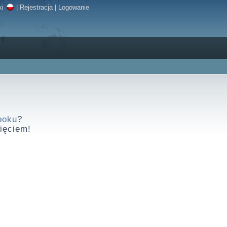
ki
|
Rejestracja
|
Logowanie
ooku
?
nięciem!