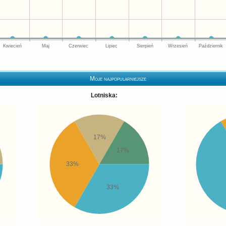
Kwiecień
Maj
Czerwiec
Lipiec
Sierpień
Wrzesień
Październik
Moje najpopularniejsze
Lotniska:
17%
17%
33%
33%