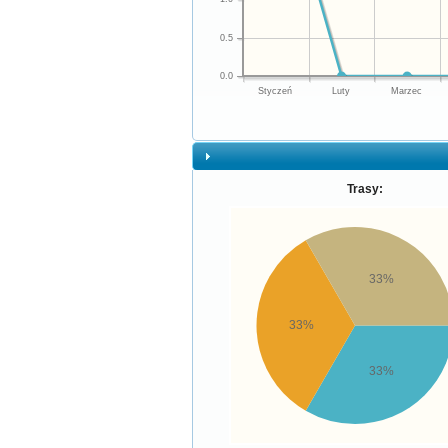
0.5
0.0
Styczeń
Luty
Marzec
Trasy:
33%
33%
33%