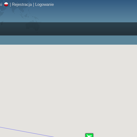
ki
|
Rejestracja
|
Logowanie