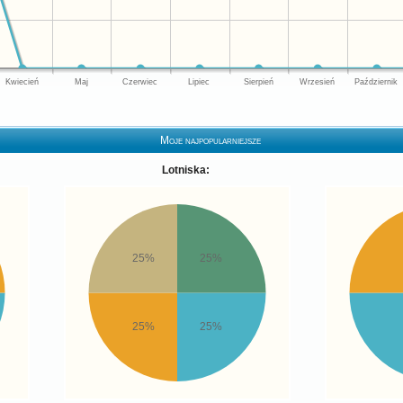
Kwiecień
Maj
Czerwiec
Lipiec
Sierpień
Wrzesień
Październik
Moje najpopularniejsze
Lotniska:
25%
25%
25%
25%