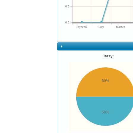
0.5
0.0
Styczeń
Luty
Marzec
Trasy:
50%
50%