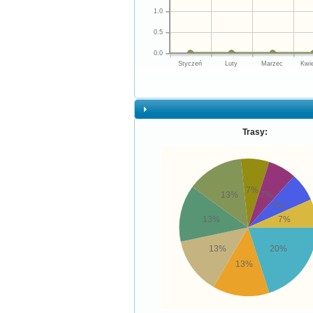
1.0
0.5
0.0
Styczeń
Luty
Marzec
Kwi
Trasy:
7%
13%
7%
7%
13%
7%
13%
20%
13%