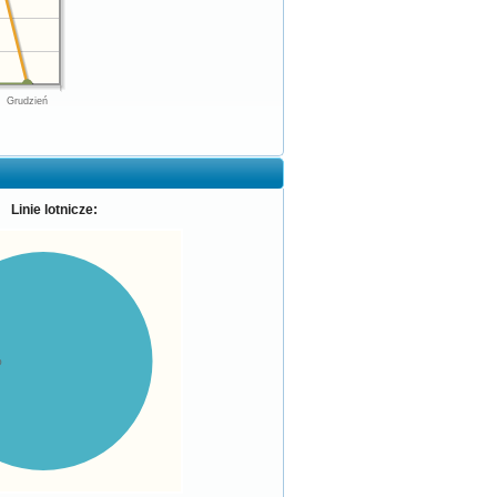
Grudzień
Linie lotnicze:
%