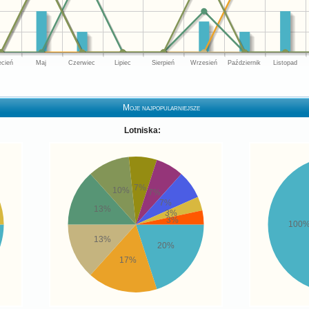
ecień
Maj
Czerwiec
Lipiec
Sierpień
Wrzesień
Październik
Listopad
Moje najpopularniejsze
Lotniska:
7%
10%
7%
7%
13%
3%
3%
100
13%
20%
17%