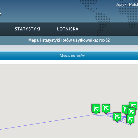
Język:
Pols
Mapa i statystyki lotów użytkownika: rox32
Moja mapa lotów