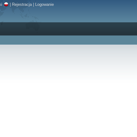
ki
|
Rejestracja
|
Logowanie