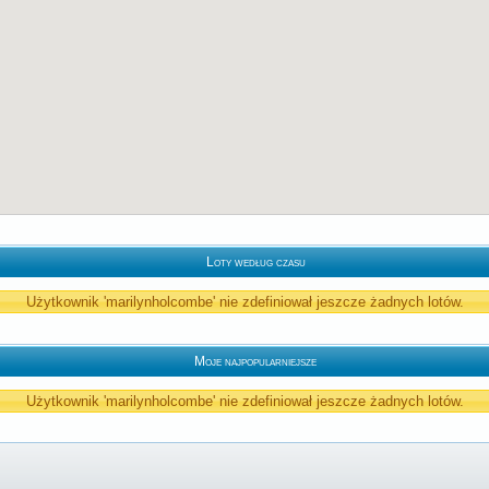
Loty według czasu
Użytkownik 'marilynholcombe' nie zdefiniował jeszcze żadnych lotów.
Moje najpopularniejsze
Użytkownik 'marilynholcombe' nie zdefiniował jeszcze żadnych lotów.