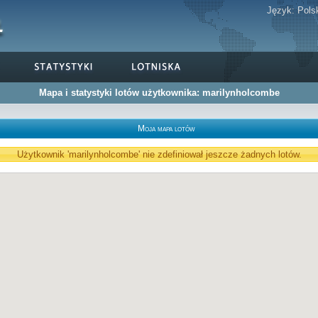
Język:
Pols
Mapa i statystyki lotów użytkownika: marilynholcombe
Moja mapa lotów
Użytkownik 'marilynholcombe' nie zdefiniował jeszcze żadnych lotów.