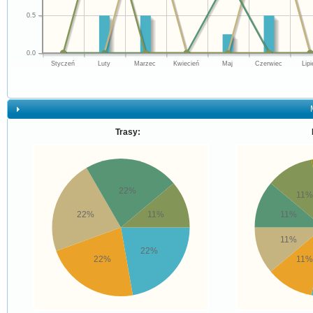
0.5
0.0
Styczeń
Luty
Marzec
Kwiecień
Maj
Czerwiec
Lipi
Trasy:
22%
11%
22%
11%
11%
11%
22%
22%
11%