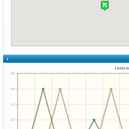
Liczba l
2.5
2.0
1.5
1.0