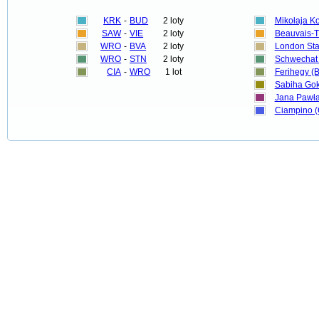
KRK
-
BUD
2 loty
Mikołaja K
SAW
-
VIE
2 loty
Beauvais-Ti
WRO
-
BVA
2 loty
London Sta
WRO
-
STN
2 loty
Schwechat I
CIA
-
WRO
1 lot
Ferihegy (
Sabiha Go
Jana Pawła 
Ciampino (