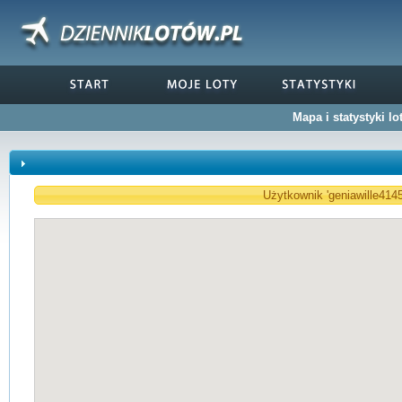
Mapa i statystyki l
Użytkownik 'geniawille4145