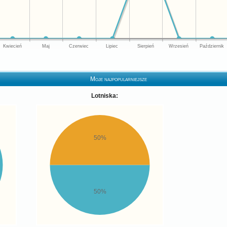
Kwiecień
Maj
Czerwiec
Lipiec
Sierpień
Wrzesień
Październik
Moje najpopularniejsze
Lotniska:
50%
50%