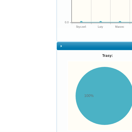
0.0
Styczeń
Luty
Marzec
Trasy:
100%