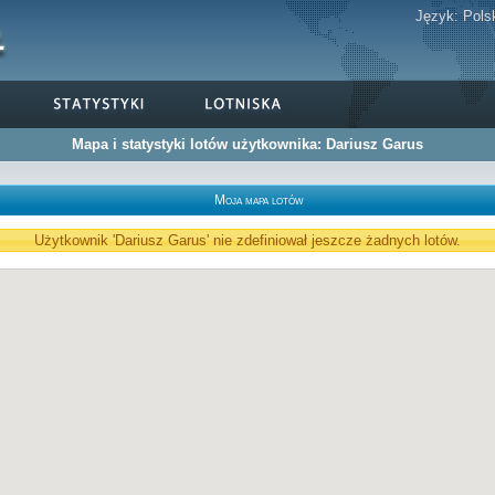
Język:
Pols
Mapa i statystyki lotów użytkownika: Dariusz Garus
Moja mapa lotów
Użytkownik 'Dariusz Garus' nie zdefiniował jeszcze żadnych lotów.