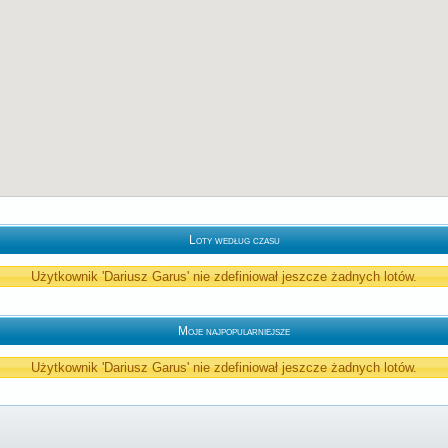
Loty według czasu
Użytkownik 'Dariusz Garus' nie zdefiniował jeszcze żadnych lotów.
Moje najpopularniejsze
Użytkownik 'Dariusz Garus' nie zdefiniował jeszcze żadnych lotów.