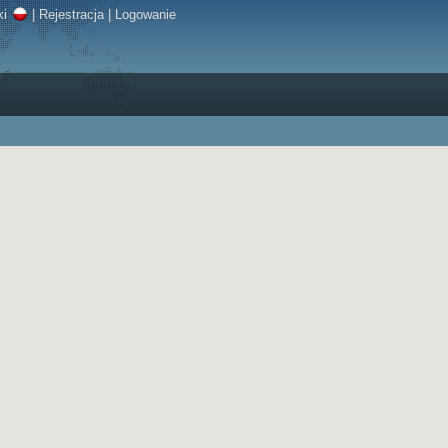
ki
|
Rejestracja
|
Logowanie