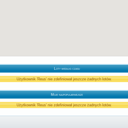
Loty według czasu
Użytkownik 'Reus' nie zdefiniował jeszcze żadnych lotów.
Moje najpopularniejsze
Użytkownik 'Reus' nie zdefiniował jeszcze żadnych lotów.