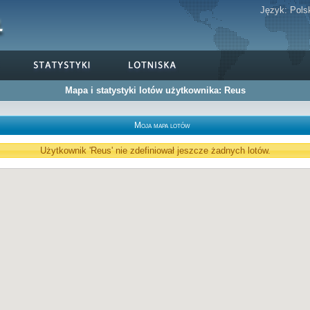
Język:
Pols
Mapa i statystyki lotów użytkownika: Reus
Moja mapa lotów
Użytkownik 'Reus' nie zdefiniował jeszcze żadnych lotów.