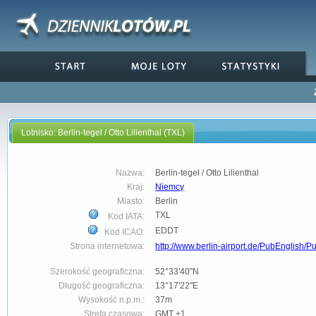
Lotnisko: Berlin-tegel / Otto Lilienthal (TXL)
Nazwa:
Berlin-tegel / Otto Lilienthal
Kraj:
Niemcy
Miasto:
Berlin
TXL
Kod IATA:
EDDT
Kod ICAO:
Strona internetowa:
http://www.berlin-airport.de/PubEnglish/P
Szerokość geograficzna:
52°33'40"N
Długość geograficzna:
13°17'22"E
Wysokość n.p.m.:
37m
Strefa czasowa:
GMT +1