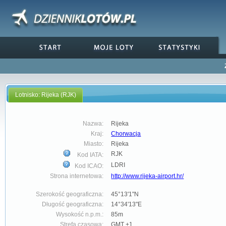
Lotnisko: Rijeka (RJK)
Nazwa:
Rijeka
Kraj:
Chorwacja
Miasto:
Rijeka
RJK
Kod IATA:
LDRI
Kod ICAO:
Strona internetowa:
http://www.rijeka-airport.hr/
Szerokość geograficzna:
45°13'1"N
Długość geograficzna:
14°34'13"E
Wysokość n.p.m.:
85m
Strefa czasowa:
GMT +1