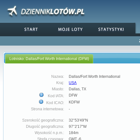
Lotnisko: Dallas/Fort Worth International (DFW)
Nazwa:
Dallas/Fort Worth International
Kraj:
USA
Miasto:
Dallas, TX
DFW
Kod IATA:
KDFW
Kod ICAO:
Strona internetowa:
-
Szerokość geograficzna:
32°53'49"N
Długość geograficzna:
97°2'17"W
Wysokość n.p.m.:
184m
Strefa czasowa:
GMT -6