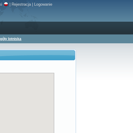
ki
|
Rejestracja
|
Logowanie
góły lotniska