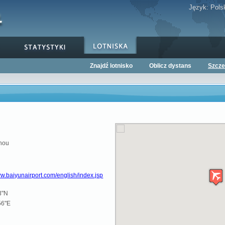
Język:
Pols
Znajdź lotnisko
Oblicz dystans
Szcze
hou
ww.baiyunairport.com/english/index.jsp
3"N
56"E