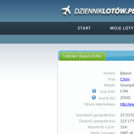
Lotnisko: Baiyun (CAN)
Nazwa:
Baiyun
Kraj:
Chiny
Miasto:
Guangz
CAN
Kod IATA:
ZGGG
Kod ICAO:
Strona internetowa:
http://w
Szerokość geograficzna:
23°23'3
Długość geograficzna:
113°17'
Wysokość n.p.m.:
11m
Strefa czasowa:
GMT +8