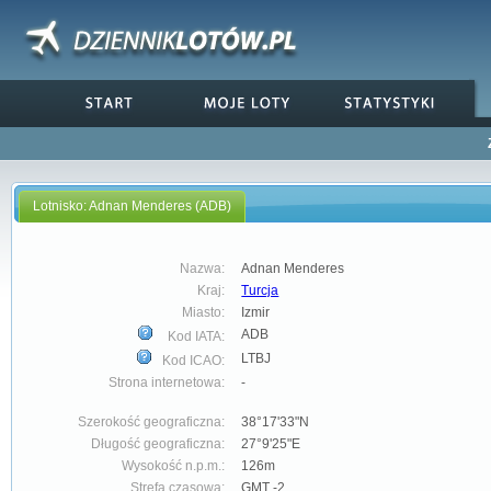
Lotnisko: Adnan Menderes (ADB)
Nazwa:
Adnan Menderes
Kraj:
Turcja
Miasto:
Izmir
ADB
Kod IATA:
LTBJ
Kod ICAO:
Strona internetowa:
-
Szerokość geograficzna:
38°17'33"N
Długość geograficzna:
27°9'25"E
Wysokość n.p.m.:
126m
Strefa czasowa:
GMT -2