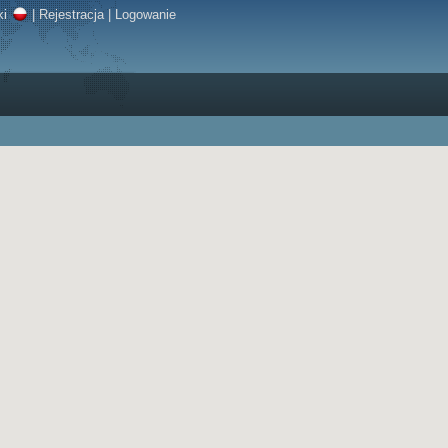
ki
|
Rejestracja
|
Logowanie